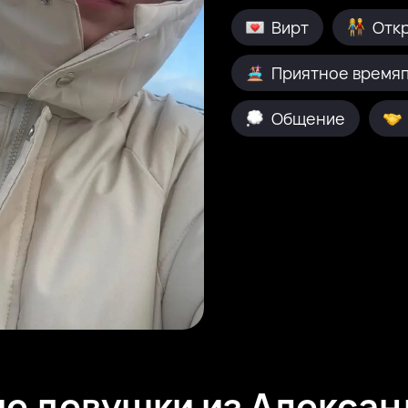
Вирт
Отк
Приятное время
Общение
е девушки из Алекса