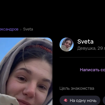
ександров
Sveta
Sveta
Девушка
,
29 
Написать с
Цель знакомства
На одну ночь