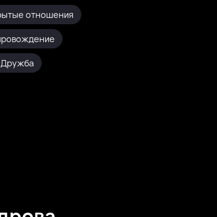
рытые отношения
провождение
Дружба
ндрова