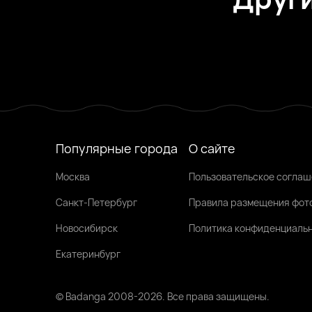
Надя, 27
Александров
Бела, 21
Александров
Светлана, 23
Александров
Была недавно
Была недавно
Онлайн
Популярные города
О сайте
Москва
Пользовательское согла
Санкт-Петербург
Правила размещения фот
Новосибирск
Политика конфиденциаль
Екатеринбург
© Badanga 2008-
2026
. Все права защищены.