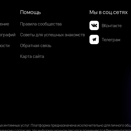
Помощь
Мы в соц.сетях
шение
Правила сообщества
ВКонтакте
ографий
Советы для успешных знакомств
Телеграм
ности
Обратная связь
Карта сайта
ных интимных услуг. Платформа предназначена исключительно для личного 
 взаимному согласию. На информационном ресурсе применяются
Рекомендател