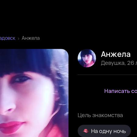
адовск
Анжела
Анжела
Девушка
,
26 
Написать с
Цель знакомства
На одну ночь