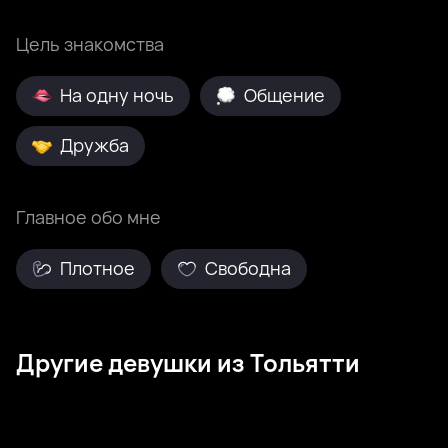
Цель знакомства
На одну ночь
Общение
Дружба
Главное обо мне
Плотное
Свободна
Другие девушки из Тольятти
Маргарита, 24
Тольятти
Ева, 28
Тольятти
Missliss, 29
Тольятти
Lollipop, 31
Тольятти
Lena, 24
Тольятти
Ника, 26
Тольятти
Nura, 25
Тольятти
Оксана, 29
Тольятти
Была недавно
Онлайн