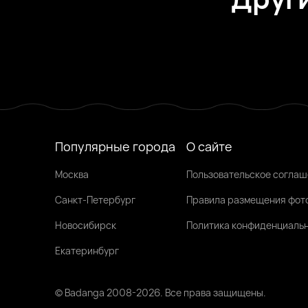
Бездна, 40
Симферополь
Amina, 22
Симферополь
Вика, 29
Симферополь
Была недавно
Была недавно
Онлайн
Популярные города
О сайте
Москва
Пользовательское согла
Санкт-Петербург
Правила размещения фот
Новосибирск
Политика конфиденциаль
Екатеринбург
© Badanga 2008-
2026
. Все права защищены.