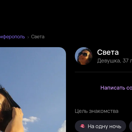
имферополь
Света
Света
Девушка
,
37 
Написать с
Цель знакомства
На одну ночь