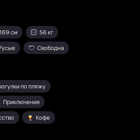
169 см
56 кг
Русые
Свободна
рогулки по пляжу
Приключения
сство
Кофе