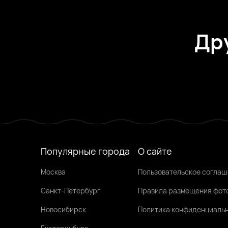
Др
Катя, 41
Саратов
Эмма, 38
Саратов
Настя, 28
Саратов
Была недавно
Была недавно
Онлайн
Популярные города
О сайте
Москва
Пользовательское согла
Санкт-Петербург
Правила размещения фот
Новосибирск
Политика конфиденциаль