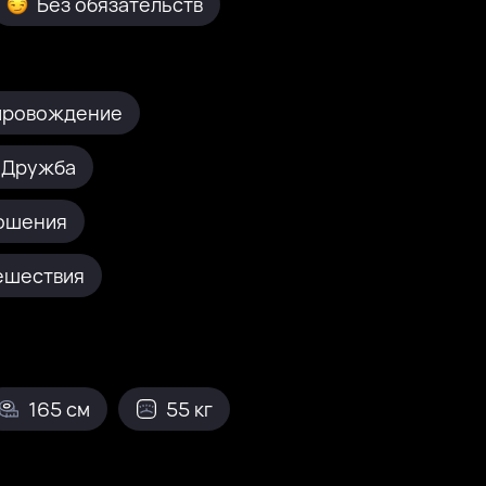
Без обязательств
провождение
Дружба
ошения
ешествия
165 см
55 кг