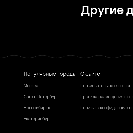
Другие 
Мариша, 57
Великий Новгород
Лейла, 29
Великий Новгород
Анна, 35
Великий Новгород
Была недавно
Была недавно
Онлайн
Популярные города
О сайте
Москва
Пользовательское согла
Санкт-Петербург
Правила размещения фот
Новосибирск
Политика конфиденциаль
Екатеринбург