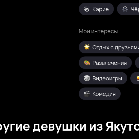
Карие
Чё
Мои интересы
Отдых с друзьям
Развлечения
Видеоигры
Комедия
угие девушки из Якут