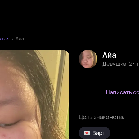
утск
Айа
Айа
Девушка
,
24 
Написать с
Цель знакомства
Вирт