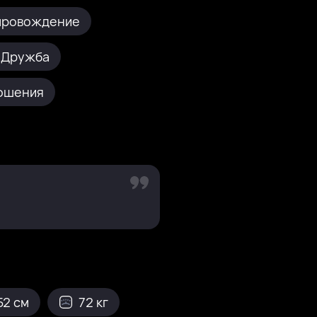
провождение
Дружба
ошения
52 см
72 кг