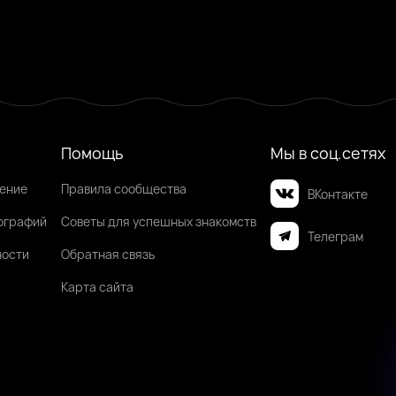
Нара, 26
Якутск
Мира, 21
Якутск
Александра, 26
Якутск
Тамара, 21
Якутск
Виктория, 34
Якутск
Мария, 30
Якутск
Онлайн
Была недавно
Онлайн
Онлайн
Была недавно
Онлайн
Помощь
Мы в соц.сетях
шение
Правила сообщества
ВКонтакте
ографий
Советы для успешных знакомств
Телеграм
ности
Обратная связь
Карта сайта