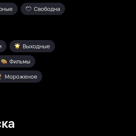
рные
Свободна
и
Выходные
Фильмы
Мороженое
ска