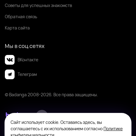
Советы для успешных знакомств
Обратная связь
Карта сайта
Мы в соц.сетях
ВКонтакте
Телеграм
© Badanga 2008-
2026
. Все права защищены.
Сайт использует cookie. Оставаясь здесь, вы
Badanga не является площадкой для оказания или поиска платных
соглашаетесь с их использованием согласно
Политике
интимных услуг. Платформа предназначена исключительно для личного
конфиденциальности
.