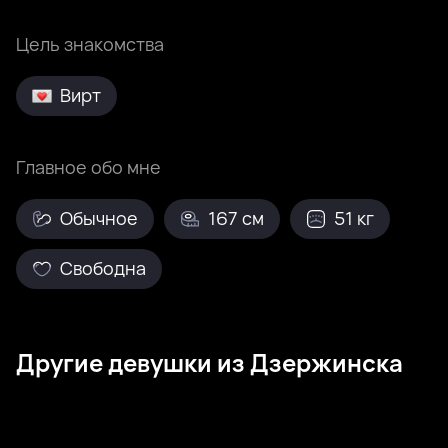
Цель знакомства
Вирт
Главное обо мне
Обычное
167 см
51 кг
Свободна
Другие девушки из Дзержинска
Ольга, 28
Дзержинск
Евгения, 18
Дзержинск
Лина, 21
Дзержинск
Вероника, 31
Дзержинск
Катерина, 25
Дзержинск
Тамила, 22
Дзержинск
Катерина, 25
Дзержинск
Ольга, 43
Дзержинск
Была недавно
Онлайн