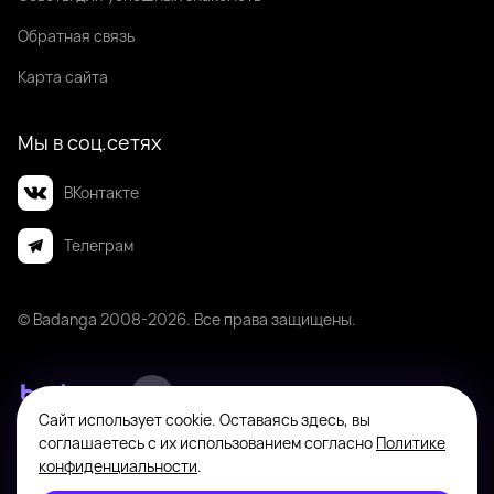
Обратная связь
Карта сайта
Мы в соц.сетях
ВКонтакте
Телеграм
© Badanga 2008-
2026
. Все права защищены.
Сайт использует cookie. Оставаясь здесь, вы
Badanga не является площадкой для оказания или поиска платных
соглашаетесь с их использованием согласно
Политике
интимных услуг. Платформа предназначена исключительно для личного
конфиденциальности
.
общения между совершеннолетними пользователями с целью поиска