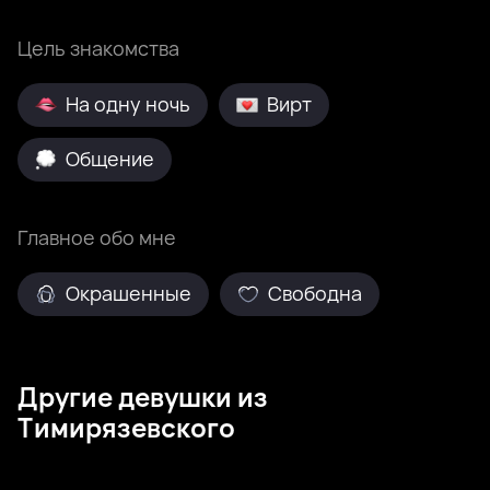
Цель знакомства
На одну ночь
Вирт
Общение
Главное обо мне
Окрашенные
Свободна
Другие девушки из
Тимирязевского
София, 27
Томск
Аня, 27
Томск
Софья, 26
Томск
Руслана, 26
Тимирязевский