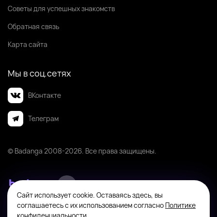
Советы для успешных знакомств
Обратная связь
Карта сайта
Мы в соц.сетях
ВКонтакте
Телеграм
© Badanga 2008-
2026
. Все права защищены.
Сайт использует cookie. Оставаясь здесь, вы
Badanga не является площадкой для оказания или поиска платных
соглашаетесь с их использованием согласно
Политике
интимных услуг. Платформа предназначена исключительно для личного
конфиденциальности
.