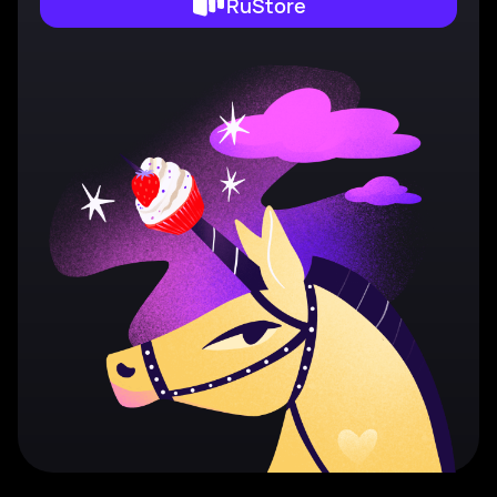
RuStore