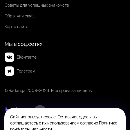
Советы для успешных знакомств
Обратная связь
Карта сайта
Мы в соц.сетях
ВКонтакте
Телеграм
© Badanga 2008-
2026
. Все права защищены.
Сайт использует cookie. Оставаясь здесь, вы
Badanga не является площадкой для оказания или поиска платных
соглашаетесь с их использованием согласно
Политике
интимных услуг. Платформа предназначена исключительно для личного
конфиденциальности
.