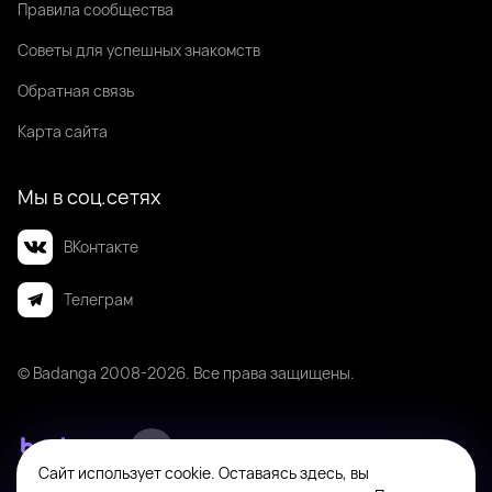
Правила сообщества
Советы для успешных знакомств
Обратная связь
Карта сайта
Мы в соц.сетях
ВКонтакте
Телеграм
© Badanga 2008-
2026
. Все права защищены.
Сайт использует cookie. Оставаясь здесь, вы
Badanga не является площадкой для оказания или поиска платных