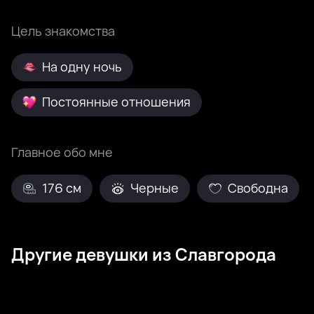
Цель знакомства
На одну ночь
Постоянные отношения
Главное обо мне
176 см
Черные
Свободна
Другие девушки из Славгорода
Марина, 33
Барнаул
Елизавета, 37
Барнаул
Nastya, 23
Барнаул
Виктория, 32
Славгород
Стюардесса, 27
Барнаул
Снежана, 28
Славгород
Наташа, 26
Барнаул
Елизавета, 29
Славгород
Была недавно
Онлайн