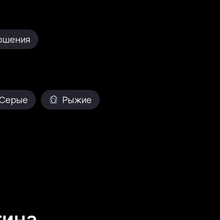
ошения
Серые
Рыжие
тина