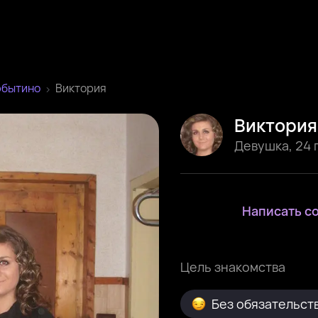
юбытино
Виктория
Виктория
Девушка
,
24 
Написать с
Цель знакомства
Без обязательст