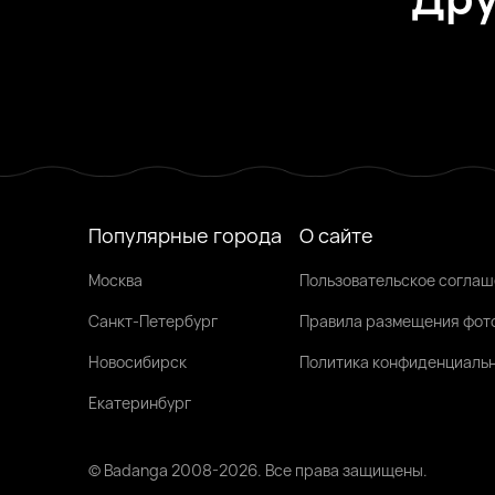
Вера, 28
Старая Русса
Вероника, 23
Любытино
Олеся, 27
Великий Новгород
Была недавно
Была недавно
Онлайн
Популярные города
О сайте
Москва
Пользовательское согла
Санкт-Петербург
Правила размещения фот
Новосибирск
Политика конфиденциаль
Екатеринбург
© Badanga 2008-
2026
. Все права защищены.