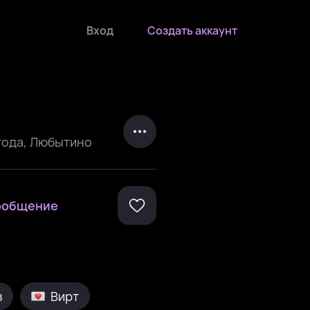
Вход
Создать аккаунт
года
,
Любытино
ообщение
в
Вирт