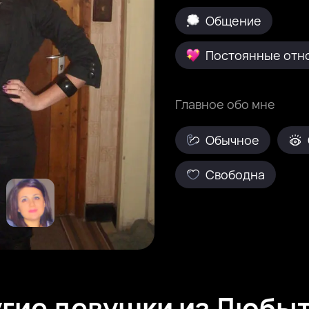
Общение
Постоянные отн
Главное обо мне
Обычное
Свободна
гие девушки из Любы