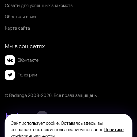
Советы для успешных знакомств
Обратная связь
Карта сайта
Мы в соц.сетях
ВКонтакте
Телеграм
© Badanga 2008-
2026
. Все права защищены.
Сайт использует cookie. Оставаясь здесь, вы
Badanga не является площадкой для оказания или поиска платных
соглашаетесь с их использованием согласно
Политике
интимных услуг. Платформа предназначена исключительно для личного
конфиденциальности
.