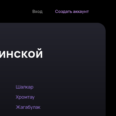
Вход
Создать аккаунт
инской
Шалкар
Хромтау
Жагабулак