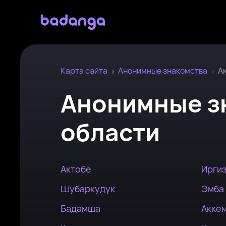
Карта сайта
Анонимные знакомства
А
Анонимные з
области
Актобе
Ирги
Шубаркудук
Эмба
Бадамша
Акке