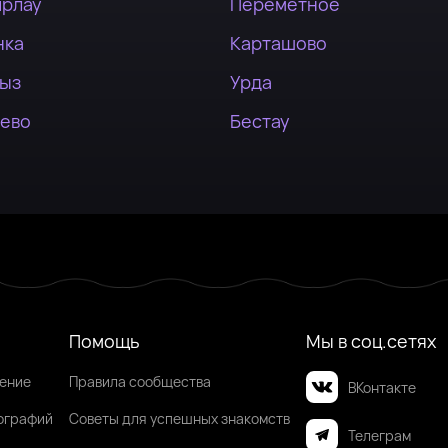
ирлау
Переметное
нка
Карташово
ыз
Урда
чево
Бестау
Помощь
Мы в соц.сетях
шение
Правила сообщества
ВКонтакте
ографий
Советы для успешных знакомств
Телеграм