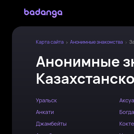
Карта сайта
Анонимные знакомства
З
Анонимные з
Казахстанско
Уральск
Аксу
Анкати
Богд
Джамбейты
Кокт