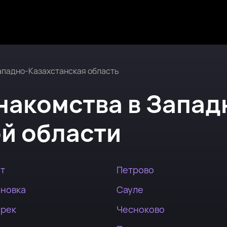
ападно-Казахстанская область
накомства
в
Запад
й области
ат
Петрово
ановка
Сауле
ерек
Чесноково