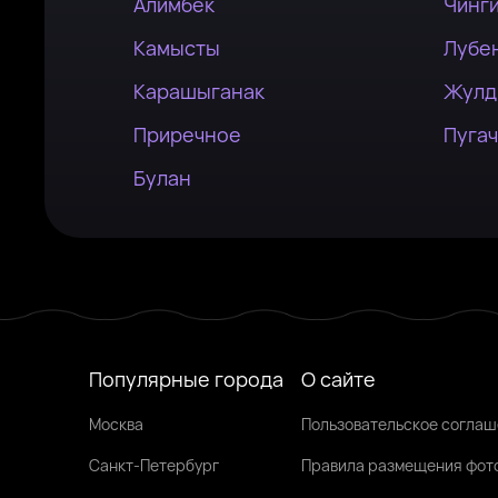
Алимбек
Чинг
Камысты
Лубе
Карашыганак
Жулд
Приречное
Пуга
Булан
Популярные города
О сайте
Москва
Пользовательское согла
Санкт-Петербург
Правила размещения фот