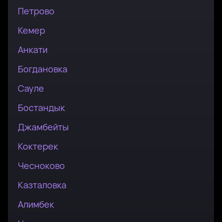
Петрово
Кемер
Анкати
Богдановка
Сауле
Бостандык
Джамбейты
Коктерек
Чесноково
Казталовка
Алимбек