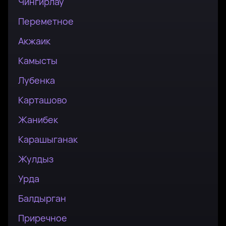
Чингирлау
Переметное
Акжаик
Камысты
Лубенка
Карташово
Жанибек
Карашыганак
Жулдыз
Урда
Балдырган
Приречное