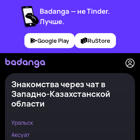
Badanga — не Tinder.
Лучше.
Google Play
RuStore
Знакомства через чат
в
Западно-Казахстанской
области
Уральск
Аксуат