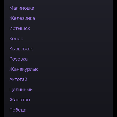
Малиновка
Железинка
Иртышск
Кенес
Кызылжар
Розовка
Жанакурлыс
Актогай
Целинный
Жанатан
Победа