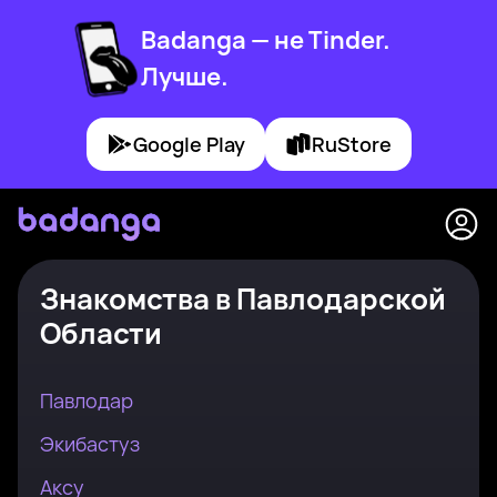
Badanga — не Tinder.
Лучше.
Google Play
RuStore
Знакомства
в
Павлодарской
Области
Павлодар
Экибастуз
Аксу