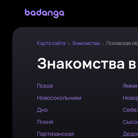
Карта сайта
Знакомства
Псковская об
Знакомства
Псков
Ямки
Новосокольники
Ново
Дно
Себе
Локня
Сысо
Партизанская
Дедо