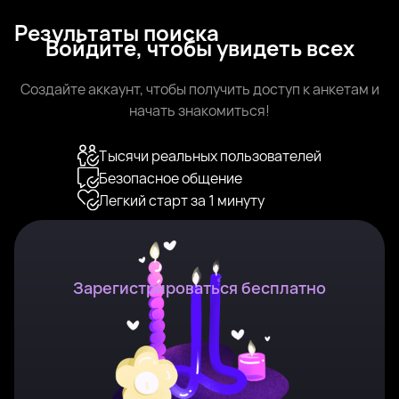
Результаты поиска
Войдите, чтобы увидеть всех
Анастасия, 26
Берсеневка
Дарья, 23
Берсеневка
Дарья, 23
Берсеневка
Мила, 46
Рядом с Берсеневка
Ангел, 26
Рядом с Берсеневка
Александра, 34
Рядом с Берсеневка
Вераника, 31
Рядом с Берсеневка
Роза, 28
Рядом с Берсеневка
Создайте аккаунт, чтобы получить доступ к анкетам и
Была недавно
Онлайн
Елена, 33
Рядом с Берсеневка
Анастейша, 36
Рядом с Берсеневка
Была недавно
Онлайн
Николь, 30
Рядом с Берсеневка
Варвара, 30
Рядом с Берсеневка
начать знакомиться!
Была недавно
Онлайн
Наталья, 46
Рядом с Берсеневка
Татьяна, 40
Рядом с Берсеневка
Онлайн
Была недавно
Лана, 49
Рядом с Берсеневка
Алла, 24
Рядом с Берсеневка
Онлайн
Была недавно
Лера, 45
Рядом с Берсеневка
Кристина, 30
Рядом с Берсеневка
Онлайн
Онлайн
Лера, 26
Рядом с Берсеневка
Мария, 36
Рядом с Берсеневка
Была недавно
Онлайн
Тысячи реальных пользователей
Марина, 32
Рядом с Берсеневка
Катя, 32
Рядом с Берсеневка
Была недавно
Онлайн
Виктория, 31
Рядом с Берсеневка
Анастасия, 24
Рядом с Берсеневка
Онлайн
Была недавно
Безопасное общение
Онлайн
Была недавно
Онлайн
Онлайн
Легкий старт за 1 минуту
Была недавно
Онлайн
Зарегистрироваться бесплатно