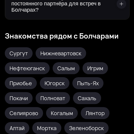
постоянного партнёра для встреч в
Болчарах?
Знакомства рядом с Болчарами
Сургут
Нижневартовск
Нефтеюганск
Салым
Игрим
Приобье
Югорск
Пыть-Ях
Покачи
Полноват
Сахаль
Селиярово
Когалым
Лянтор
Алтай
Мортка
Зеленоборск