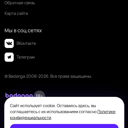
Обратная связь
Карта сайта
Мы в соц.сетях
ВКонтакте
Телеграм
© Badanga 2008-
2026
. Все права защищены.
Сайт использует cookie. Оставаясь здесь, вы
Badanga не является площадкой для оказания или поиска платных
соглашаетесь с их использованием согласно
Политике
интимных услуг. Платформа предназначена исключительно для личного
общения между совершеннолетними пользователями с целью поиска
конфиденциальности
.
новых знакомств, общения и романтических встреч по взаимному
согласию. На информационном ресурсе применяются