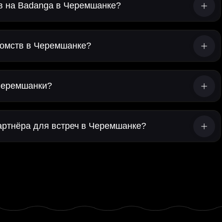
тв на Badanga в Черемшанке?
омств в Черемшанке?
 Черемшанки?
артнёра для встреч в Черемшанке?