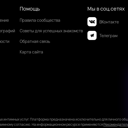
Помощь
Мы в соц.сетях
шение
Правила сообщества
ВКонтакте
ографий
Советы для успешных знакомств
Телеграм
ности
Обратная связь
Карта сайта
ных интимных услуг. Платформа предназначена исключительно для личного 
 взаимному согласию. На информационном ресурсе применяются
Рекомендател