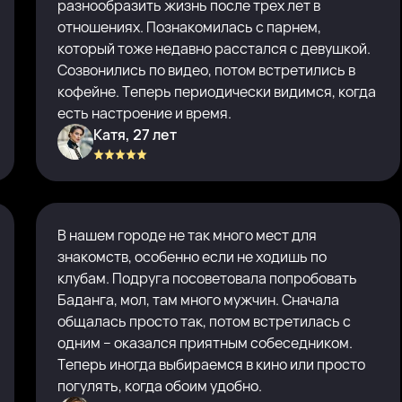
разнообразить жизнь после трех лет в
отношениях. Познакомилась с парнем,
который тоже недавно расстался с девушкой.
Созвонились по видео, потом встретились в
кофейне. Теперь периодически видимся, когда
есть настроение и время.
Катя, 27 лет
В нашем городе не так много мест для
знакомств, особенно если не ходишь по
клубам. Подруга посоветовала попробовать
Баданга, мол, там много мужчин. Сначала
общалась просто так, потом встретилась с
одним – оказался приятным собеседником.
Теперь иногда выбираемся в кино или просто
погулять, когда обоим удобно.