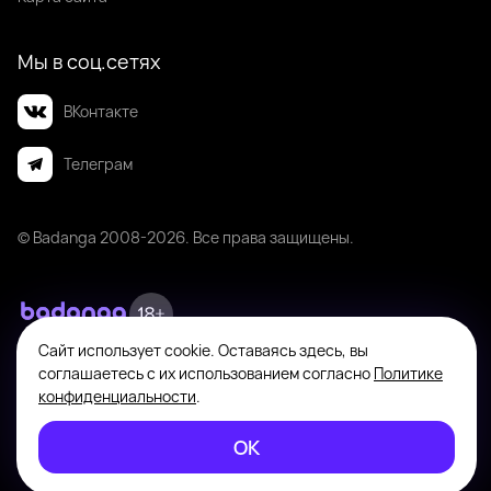
Мы в соц.сетях
ВКонтакте
Телеграм
© Badanga 2008-
2026
. Все права защищены.
Сайт использует cookie. Оставаясь здесь, вы
Badanga не является площадкой для оказания или поиска платных
соглашаетесь с их использованием согласно
Политике
интимных услуг. Платформа предназначена исключительно для личного
общения между совершеннолетними пользователями с целью поиска
конфиденциальности
.
новых знакомств, общения и романтических встреч по взаимному
согласию. На информационном ресурсе применяются
ОК
Рекомендательные технологии
.