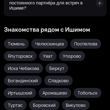
постоянного партнёра для встреч в
Ишиме?
Знакомства рядом с Ишимом
Тюмень
Челюскинцев
Поспелова
Ялуторовск
Уват
Упорово
Иска Чебакова
Беркут
Богандинский
Сладково
Иртышский
Аромашево
Тобольск
Туртас
Боровский
Викулово