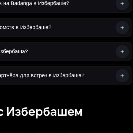
тв на Badanga в Избербаше?
омств в Избербаше?
Избербаша?
артнёра для встреч в Избербаше?
 с Избербашем