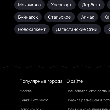
Махачкала
Хасавюрт
Дербент
Буйнакск
Стальское
Алмак
Ка
Новокаякент
Дагестанские Огни
Популярные города
О сайте
Москва
Пользовательское согла
Санкт-Петербург
Правила размещения фот
Новосибирск
Политика конфиденциаль