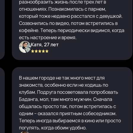
разнообразить жизнь после трех лет в
отношениях. Познакомилась с парнем,
который тоже недавно расстался с девушкой.
Созвонились по видео, потом встретились в
кофейне. Теперь периодически видимся, когда
есть настроение и время.
Катя, 27 лет
В нашем городе не так много мест для
знакомств, особенно если не ходишь по
клубам. Подруга посоветовала попробовать
Баданга, мол, там много мужчин. Сначала
общалась просто так, потом встретилась с
одним – оказался приятным собеседником.
Теперь иногда выбираемся в кино или просто
погулять, когда обоим удобно.