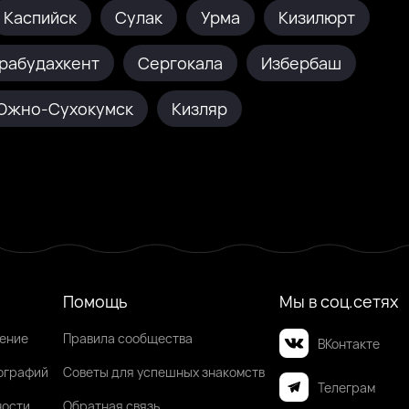
Каспийск
Сулак
Урма
Кизилюрт
рабудахкент
Сергокала
Избербаш
Южно-Сухокумск
Кизляр
Помощь
Мы в соц.сетях
шение
Правила сообщества
ВКонтакте
ографий
Советы для успешных знакомств
Телеграм
ности
Обратная связь