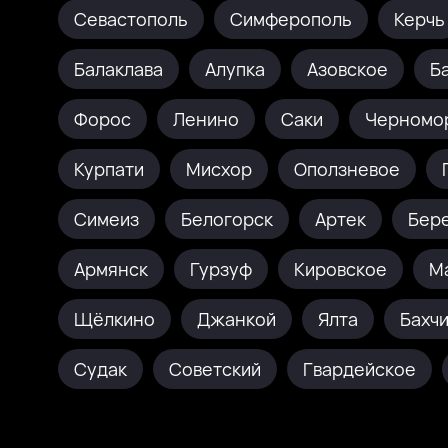
Севастополь
Симферополь
Керчь
Балаклава
Алупка
Азовское
Б
Форос
Ленино
Саки
Черномо
Курпати
Мисхор
Оползневое
Симеиз
Белогорск
Артек
Бер
Армянск
Гурзуф
Кировское
М
Щёлкино
Джанкой
Ялта
Бахч
Судак
Советский
Гвардейское