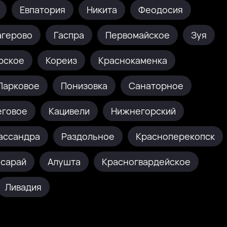
Евпатория
Никита
Феодосия
агерово
Гаспра
Первомайское
Зуя
рское
Кореиз
Краснокаменка
Парковое
Понизовка
Санаторное
еговое
Кацивели
Нижнегорский
ассандра
Раздольное
Красноперекопск
исарай
Алушта
Красногвардейское
Ливадия