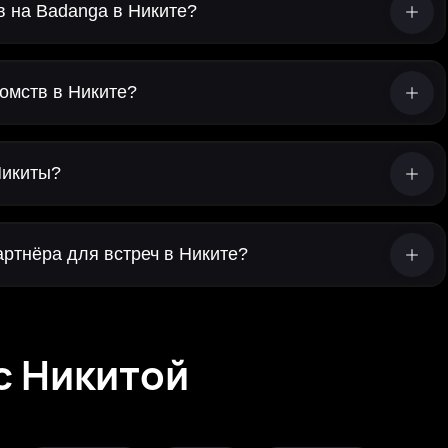
в на Badanga в Никите?
омств в Никите?
Никиты?
ртнёра для встреч в Никите?
с Никитой