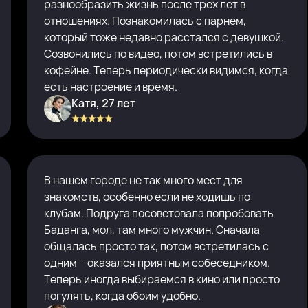
разнообразить жизнь после трех лет в
отношениях. Познакомилась с парнем,
который тоже недавно расстался с девушкой.
Созвонились по видео, потом встретились в
кофейне. Теперь периодически видимся, когда
есть настроение и время.
Катя, 27 лет
В нашем городе не так много мест для
знакомств, особенно если не ходишь по
клубам. Подруга посоветовала попробовать
Баданга, мол, там много мужчин. Сначала
общалась просто так, потом встретилась с
одним – оказался приятным собеседником.
Теперь иногда выбираемся в кино или просто
погулять, когда обоим удобно.