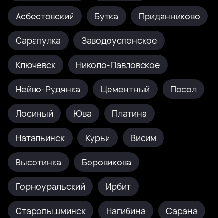
Асбестовский
Бутка
Приданниково
Сарапулка
Заводоуспенское
Ключевск
Николо-Павловское
Нейво-Рудянка
Цементный
Посол
Лосиный
Юва
Платина
Натальинск
Курьи
Висим
Высотинка
Боровикова
Горноуральский
Ирбит
Старопышминск
Нагибина
Сарана