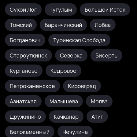
Сухой Лог
Тугулым
Большой Исток
Томский
Баранчинский
Лобва
Богданович
Туринская Слобода
Староуткинск
Северка
Бисерть
Курганово
Кедровое
Петрокаменское
Кировград
Азиатская
Малышева
Молва
Дружинино
Качканар
Атиг
Белокаменный
Чечулина