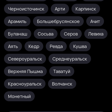
Черноисточинск
Арти
Карпинск
Арамиль
Большебрусянское
Ачит
Буланаш
Сосьва
Серов
Левиха
Аять
Кедр
Ревда
Кушва
Североуральск
Среднеуральск
Верхняя Пышма
Таватуй
Красноуральск
Волчанск
Монетный