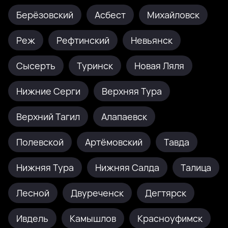
Берёзовский
Асбест
Михайловск
Реж
Рефтинский
Невьянск
Сысерть
Туринск
Новая Ляля
Нижние Серги
Верхняя Тура
Верхний Тагил
Алапаевск
Полевской
Артёмовский
Тавда
Нижняя Тура
Нижняя Салда
Талица
Лесной
Двуреченск
Дегтярск
Ивдель
Камышлов
Красноуфимск