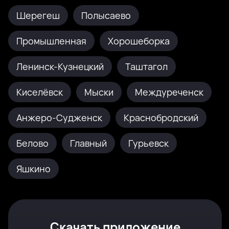
Шерегеш
Полысаево
Промышленная
Хорошеборка
Ленинск-Кузнецкий
Таштагол
Киселёвск
Мыски
Междуреченск
Анжеро-Судженск
Краснобродский
Белово
Главный
Гурьевск
Яшкино
Скачать приложение