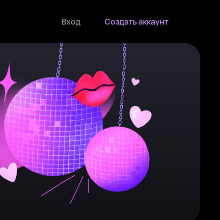
Вход
Создать аккаунт