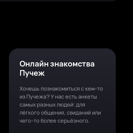
Онлайн знакомства
Пучеж
Хочешь познакомиться с кем-то
из Пучежа? У нас есть анкеты
самых разных людей: для
лёгкого общения, свиданий или
чего-то более серьёзного.