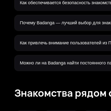
Как обеспечивается безопасность знакомст
Почему Badanga — лучший выбор для знак
Как привлечь внимание пользователей из 
Можно ли на Badanga найти постоянного п
Знакомства рядом 