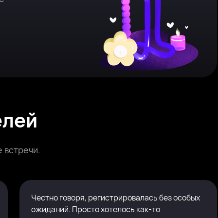
елей
 встречи.
Честно говоря, регистрировалась без особых
ожиданий. Просто хотелось как-то