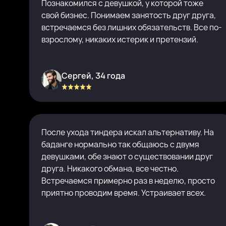
Познакомился с девушкой, у которой тоже
свой бизнес. Понимаем занятость друг друга,
встречаемся без лишних обязательств. Все по-
взрослому, никаких истерик и претензий.
Сергей, 34 года
После ухода тиндера искал альтернативу. На
баданге нормально так общаюсь с двумя
девушками, обе знают о существовании друг
друга. Никакого обмана, все честно.
Встречаемся примерно раз в неделю, просто
приятно проводим время. Устраивает всех.