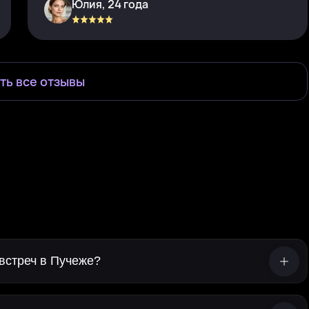
Юлия, 24 года
ть все отзывы
встреч в Пучеже?