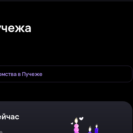
учежа
Ангелина, 28
Рядом с Пучеж
Ника, 34
Рядом с Пучеж
Диана, 27
Рядом с Пучеж
Джулия, 50
Рядом с Пучеж
Надя, 37
Рядом с Пучеж
Татьяна, 32
Рядом с Пучеж
Была недавно
Онлайн
Онлайн
Была недавно
Онлайн
Онлайн
омства в
Пучеже
ейчас
е