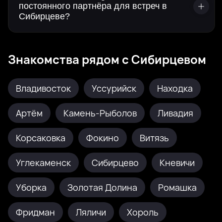
постоянного партнёра для встреч в
Сибирцеве?
Знакомства рядом с Сибирцевом
Владивосток
Уссурийск
Находка
Артём
Камень-Рыболов
Ливадия
Корсаковка
Фокино
Витязь
Углекаменск
Сибирцево
Кневичи
Уборка
Золотая Долина
Ромашка
Фридман
Ляличи
Хороль