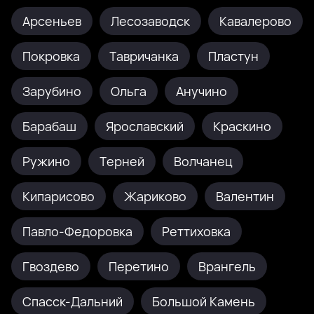
Арсеньев
Лесозаводск
Кавалерово
Покровка
Тавричанка
Пластун
Зарубино
Ольга
Анучино
Барабаш
Ярославский
Краскино
Ружино
Терней
Волчанец
Кипарисово
Жариково
Валентин
Павло-Федоровка
Реттиховка
Гвоздево
Перетино
Врангель
Спасск-Дальний
Большой Камень