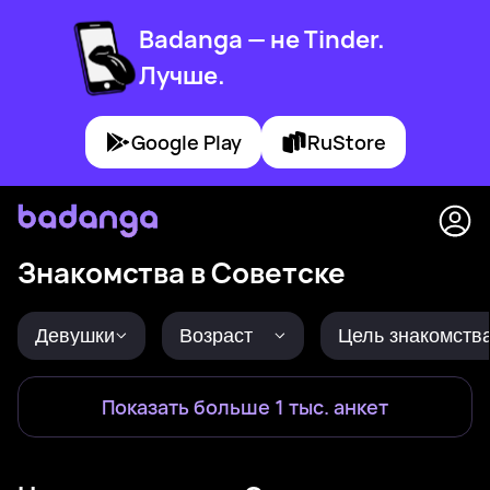
Badanga — не Tinder.
Лучше.
Google Play
RuStore
Знакомства в Советске
Девушки
Возраст
Цель знакомств
Показать больше 1 тыс. анкет