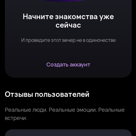
Начните знакомства уже
сейчас
И проведите этот вечер не в одиночестве
Создать аккаунт
Отзывы пользователей
Реальные люди. Реальные эмоции. Реальные
встречи.