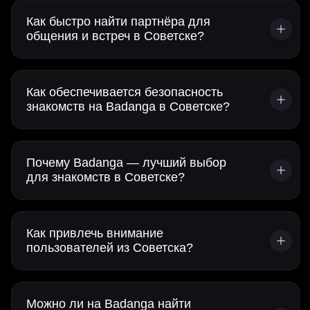
Как быстро найти партнёра для
общения и встреч в Советске?
Как обеспечивается безопасность
знакомств на Badanga в Советске?
Почему Badanga — лучший выбор
для знакомств в Советске?
Как привлечь внимание
пользователей из Советска?
Можно ли на Badanga найти