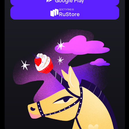
Google Play
ДОСТУПНО В
RuStore