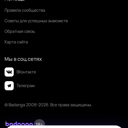
Правила сообщества
Советы для успешных знакомств
Обратная связь
Карта сайта
Мы в соц.сетях
ВКонтакте
Телеграм
© Badanga 2008-
2026
. Все права защищены.