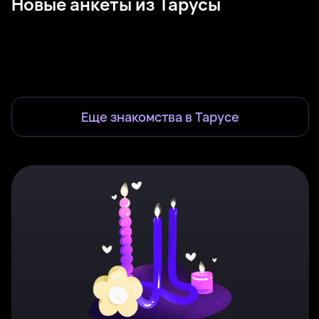
Новые анкеты из Тарусы
Businka, 28
Рядом с Таруса
Алёна, 26
Рядом с Таруса
Мария, 24
Рядом с Таруса
Анна, 32
Рядом с Таруса
Ирина, 37
Рядом с Таруса
Нина, 22
Рядом с Таруса
Дарья, 27
Таруса
Алена, 25
Рядом с Таруса
Была недавно
Онлайн
Майя, 25
Рядом с Таруса
Стелла, 30
Таруса
Была недавно
Онлайн
Натали, 47
Рядом с Таруса
Вероника, 22
Таруса
Была недавно
Онлайн
Онлайн
Была недавно
Онлайн
Была недавно
Онлайн
Онлайн
Еще знакомства в
Тарусе