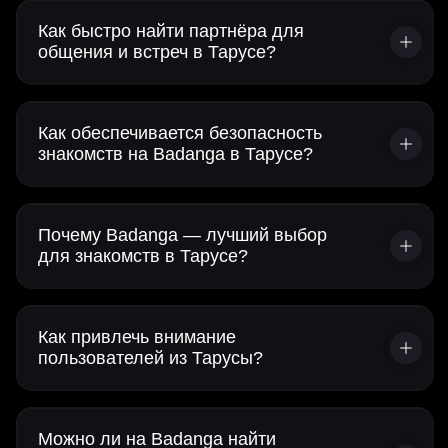
Как быстро найти партнёра для
общения и встреч в Тарусе?
Как обеспечивается безопасность
знакомств на Badanga в Тарусе?
Почему Badanga — лучший выбор
для знакомств в Тарусе?
Как привлечь внимание
пользователей из Тарусы?
Можно ли на Badanga найти