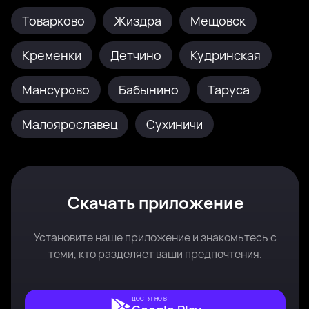
Товарково
Жиздра
Мещовск
Кременки
Детчино
Кудринская
Мансурово
Бабынино
Таруса
Малоярославец
Сухиничи
Скачать приложение
Установите наше приложение и знакомьтесь с
теми, кто разделяет ваши предпочтения.
ДОСТУПНО В