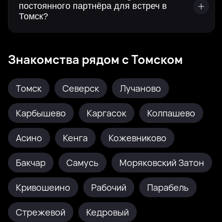
постоянного партнёра для встреч в
Томск?
Знакомства рядом с Томском
Томск
Северск
Лучаново
Карбышево
Каргасок
Колпашево
Асино
Кенга
Кожевниково
Бакчар
Самусь
Моряковский Затон
Кривошеино
Рабочий
Парабель
Стрежевой
Кедровый