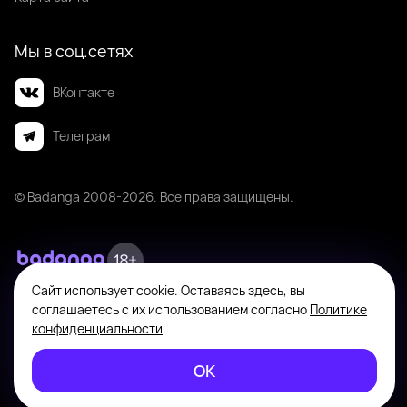
Мы в соц.сетях
ВКонтакте
Телеграм
© Badanga 2008-
2026
. Все права защищены.
Сайт использует cookie. Оставаясь здесь, вы
Badanga не является площадкой для оказания или поиска платных
соглашаетесь с их использованием согласно
Политике
интимных услуг. Платформа предназначена исключительно для личного
общения между совершеннолетними пользователями с целью поиска
конфиденциальности
.
новых знакомств, общения и романтических встреч по взаимному
согласию. На информационном ресурсе применяются
ОК
Рекомендательные технологии
.