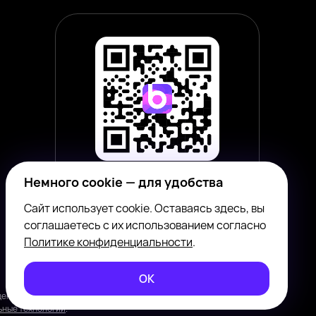
Немного cookie — для удобства
Наведите камеру смартфона,
чтобы скачать приложение
Сайт использует cookie. Оставаясь здесь, вы
соглашаетесь с их использованием согласно
Политике конфиденциальности
.
ОК
общения между совершеннолетними пользователями с целью
ьные технологии
.