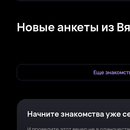
Новые анкеты из В
Анастасия, 20
Рядом с Вятские Поляны
Julia, 20
Рядом с Вятские Полян
Варечка, 23
Рядом с Вятские Поляны
Айза, 21
Рядом с Вятские Полян
Татьяна, 27
Рядом с Вятские Поляны
Снежана, 29
Рядом с Вятские Полян
Была недавно
Онлайн
Была недавно
Онлайн
Онлайн
Была недавно
Еще знакомст
Начните знакомства уже с
И проведите этот вечер не в одиночеств