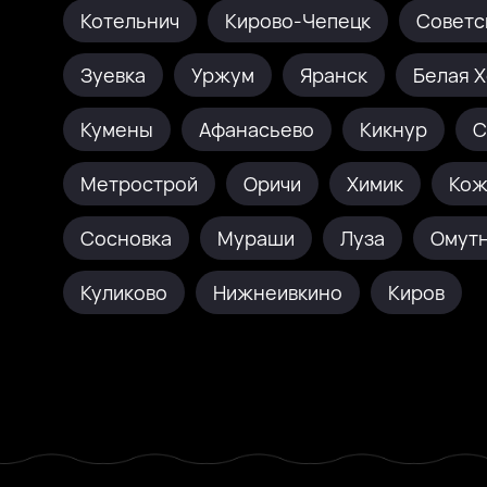
Котельнич
Кирово-Чепецк
Советс
Зуевка
Уржум
Яранск
Белая 
Кумены
Афанасьево
Кикнур
С
Метрострой
Оричи
Химик
Кож
Сосновка
Мураши
Луза
Омут
Куликово
Нижнеивкино
Киров