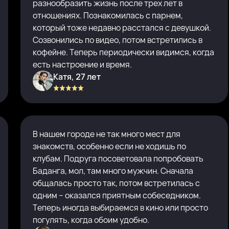
разнообразить жизнь после трех лет в
отношениях. Познакомилась с парнем,
который тоже недавно расстался с девушкой.
Созвонились по видео, потом встретились в
кофейне. Теперь периодически видимся, когда
есть настроение и время.
Катя, 27 лет
В нашем городе не так много мест для
знакомств, особенно если не ходишь по
клубам. Подруга посоветовала попробовать
Баданга, мол, там много мужчин. Сначала
общалась просто так, потом встретилась с
одним – оказался приятным собеседником.
Теперь иногда выбираемся в кино или просто
погулять, когда обоим удобно.