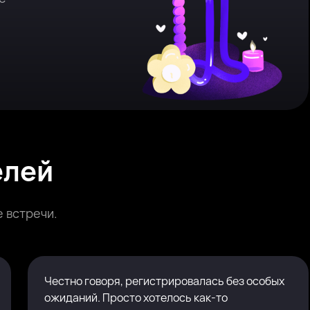
елей
 встречи.
Честно говоря, регистрировалась без особых
ожиданий. Просто хотелось как-то