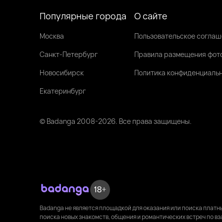
Популярные города
О сайте
Москва
Пользовательское согла
Санкт-Петербург
Правила размещения фот
Новосибирск
Политика конфиденциаль
Екатеринбург
© Badanga 2008-
2026
. Все права защищены.
Badanga не является площадкой для оказания или поиска плат
поиска новых знакомств, общения и романтических встреч по