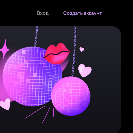
Вход
Создать аккаунт