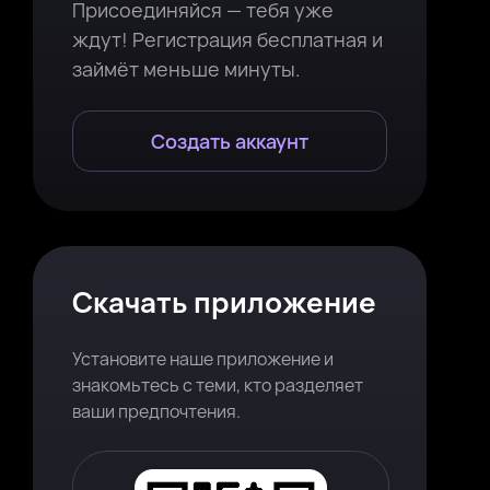
Присоединяйся — тебя уже
ждут! Регистрация бесплатная и
займёт меньше минуты.
Создать аккаунт
Скачать приложение
Установите наше приложение и
знакомьтесь с теми, кто разделяет
ваши предпочтения.