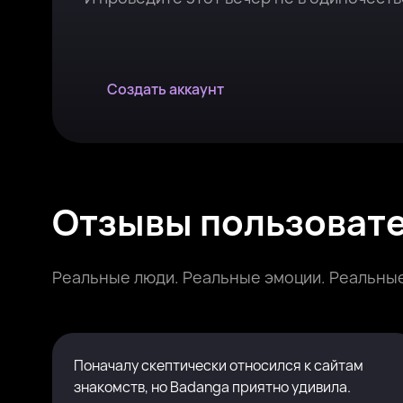
Создать аккаунт
Отзывы пользоват
Реальные люди. Реальные эмоции. Реальные
Поначалу скептически относился к сайтам
знакомств, но Badanga приятно удивила.