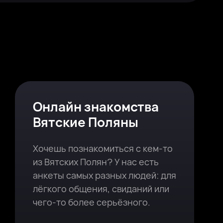
Онлайн знакомства
Вятские Поляны
Хочешь познакомиться с кем-то
из Вятских Полян? У нас есть
анкеты самых разных людей: для
лёгкого общения, свиданий или
чего-то более серьёзного.