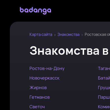
Карта сайта
Знакомства
Ростовская о
Знакомства
Ростов-на-Дону
Тага
Новочеркасск
Бата
Жирнов
Груш
Гетманов
Парш
Светоч
Коми