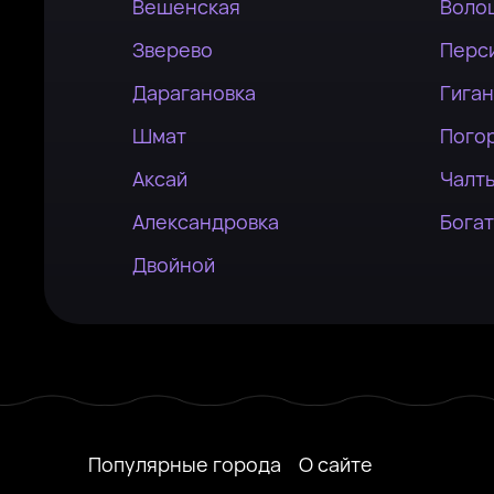
Вешенская
Воло
Зверево
Перс
Дарагановка
Гиган
Шмат
Пого
Аксай
Чалт
Александровка
Бога
Двойной
Популярные города
О сайте