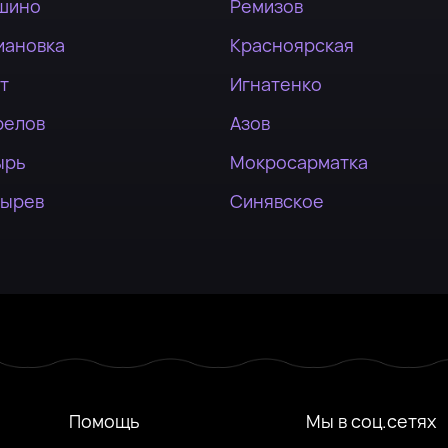
шино
Ремизов
иановка
Красноярская
т
Игнатенко
релов
Азов
ырь
Мокросарматка
тырев
Синявское
Помощь
Мы в соц.сетях