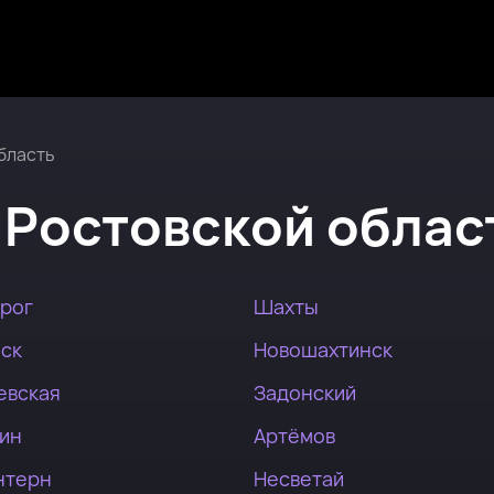
бласть
в
Ростовской облас
нрог
Шахты
йск
Новошахтинск
евская
Задонский
ин
Артёмов
нтерн
Несветай