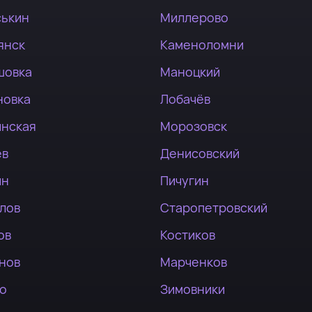
ськин
Миллерово
янск
Каменоломни
шовка
Маноцкий
новка
Лобачёв
инская
Морозовск
ев
Денисовский
ин
Пичугин
лов
Старопетровский
ов
Костиков
нов
Марченков
во
Зимовники