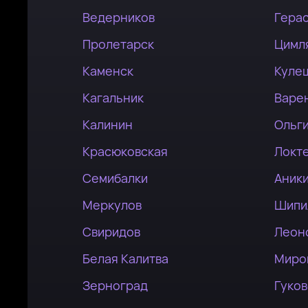
Ведерников
Гера
Пролетарск
Цимл
Каменск
Куле
Кагальник
Варе
Калинин
Ольг
Красюковская
Локт
Семибалки
Аник
Меркулов
Шипи
Свиридов
Леон
Белая Калитва
Миро
Зерноград
Гуко