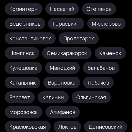
Коминтерн
Несветай
Степанов
Ведерников
Гераськин
Миллерово
Константиновск
Пролетарск
Цимлянск
Семикаракорск
Каменск
Кулешовка
Маноцкий
Балабанов
Кагальник
Вареновка
Лобачёв
Рассвет
Калинин
Ольгинская
Морозовск
Алифанов
Красюковская
Локтев
Денисовский