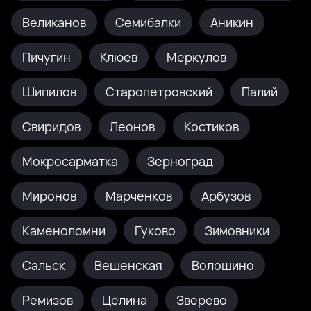
Великанов
Семибалки
Аникин
Пичугин
Клюев
Меркулов
Шипилов
Старопетровский
Палий
Свиридов
Леонов
Костиков
Мокросарматка
Зерноград
Миронов
Марченков
Арбузов
Каменоломни
Гуково
Зимовники
Сальск
Вешенская
Волошино
Ремизов
Целина
Зверево