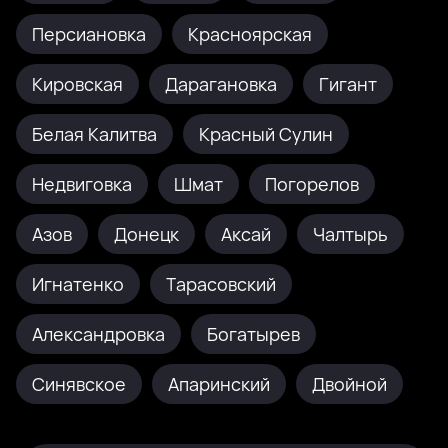
Персиановка
Красноярская
Кировская
Дарагановка
Гигант
Белая Калитва
Красный Сулин
Недвиговка
Шмат
Погорелов
Азов
Донецк
Аксай
Чалтырь
Игнатенко
Тарасовский
Александровка
Богатырев
Синявское
Апаринский
Двойной