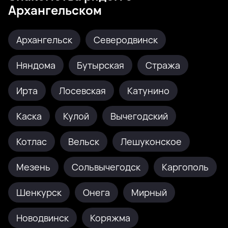
Архангельском
Архангельск
Северодвинск
Няндома
Бутырская
Стража
Ирта
Лосевская
Катунино
Каска
Кулой
Вычегодский
Котлас
Вельск
Лешуконское
Мезень
Сольвычегодск
Каргополь
Шенкурск
Онега
Мирный
Новодвинск
Коряжма