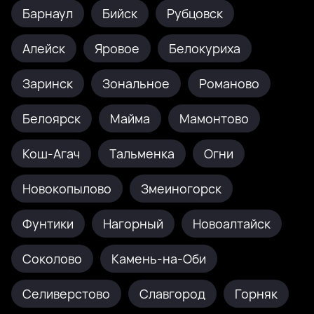
Барнаул
Бийск
Рубцовск
Алейск
Яровое
Белокуриха
Заринск
Зональное
Романово
Белоярск
Майма
Мамонтово
Кош-Агач
Тальменка
Огни
Новокопылово
Змеиногорск
Фунтики
Нагорный
Новоалтайск
Соколово
Камень-на-Оби
Селиверстово
Славгород
Горняк