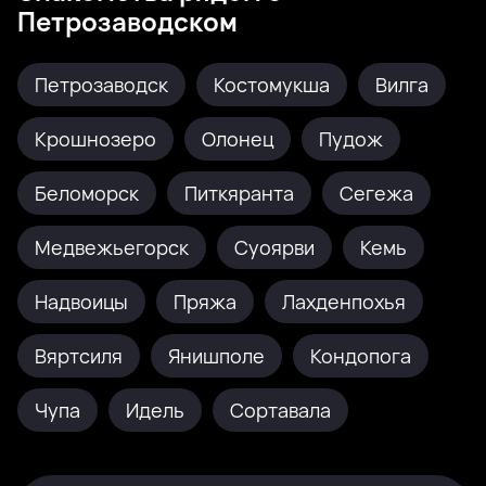
Петрозаводском
Петрозаводск
Костомукша
Вилга
Крошнозеро
Олонец
Пудож
Беломорск
Питкяранта
Сегежа
Медвежьегорск
Суоярви
Кемь
Надвоицы
Пряжа
Лахденпохья
Вяртсиля
Янишполе
Кондопога
Чупа
Идель
Сортавала