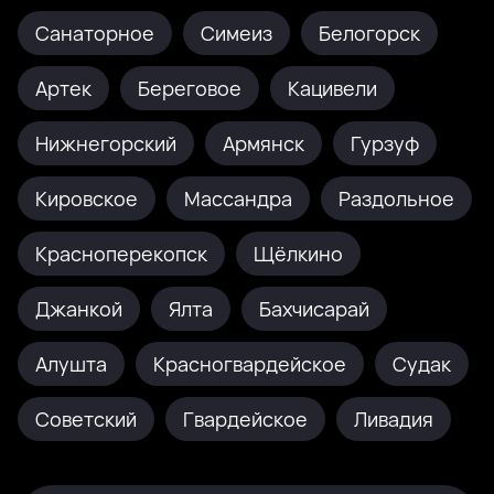
Санаторное
Симеиз
Белогорск
Артек
Береговое
Кацивели
Нижнегорский
Армянск
Гурзуф
Кировское
Массандра
Раздольное
Красноперекопск
Щёлкино
Джанкой
Ялта
Бахчисарай
Алушта
Красногвардейское
Судак
Советский
Гвардейское
Ливадия