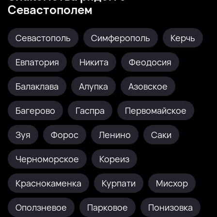
Севастополем
Севастополь
Симферополь
Керчь
Евпатория
Никита
Феодосия
Балаклава
Алупка
Азовское
Багерово
Гаспра
Первомайское
Зуя
Форос
Ленино
Саки
Черноморское
Кореиз
Краснокаменка
Курпати
Мисхор
Оползневое
Парковое
Понизовка