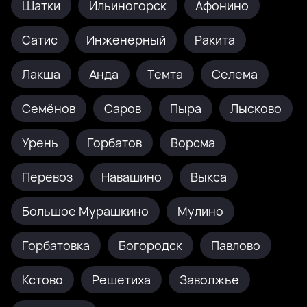
Шатки
Ильиногорск
Афонино
Сатис
Инженерный
Ракита
Лакша
Анда
Темта
Селема
Семёнов
Саров
Пыра
Лысково
Урень
Горбатов
Ворсма
Перевоз
Навашино
Выкса
Большое Мурашкино
Мулино
Горбатовка
Богородск
Павлово
Кстово
Решетиха
Заволжье