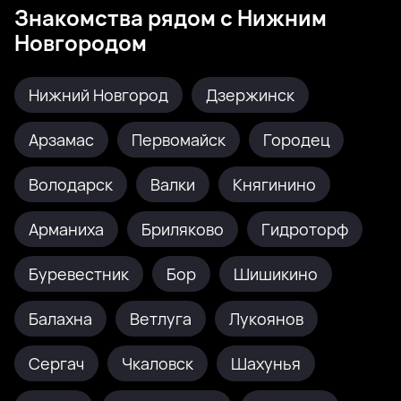
Знакомства рядом с Нижним
Новгородом
Нижний Новгород
Дзержинск
Арзамас
Первомайск
Городец
Володарск
Валки
Княгинино
Арманиха
Бриляково
Гидроторф
Буревестник
Бор
Шишикино
Балахна
Ветлуга
Лукоянов
Сергач
Чкаловск
Шахунья