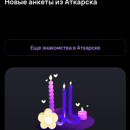
Новые анкеты из Аткарска
Ева, 23
Аткарск
Снежана, 25
Аткарск
Катя, 41
Рядом с Аткарск
Varvara, 41
Рядом с Аткарск
Кис, 31
Рядом с Аткарск
Анастасия, 26
Аткарск
Надежда, 22
Аткарск
Светлана, 35
Рядом с Аткарск
Была недавно
Онлайн
Злата, 28
Рядом с Аткарск
Настя, 28
Рядом с Аткарск
Была недавно
Онлайн
Мария, 25
Аткарск
Изабель, 25
Рядом с Аткарск
Была недавно
Онлайн
Онлайн
Была недавно
Онлайн
Была недавно
Онлайн
Онлайн
Еще знакомства в
Аткарске