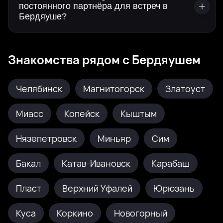
постоянного партнёра для встреч в
Бердяуше?
Знакомства рядом с Бердяушем
Челябинск
Магнитогорск
Златоуст
Миасс
Копейск
Кыштым
Нязепетровск
Миньяр
Сим
Бакал
Катав-Ивановск
Карабаш
Пласт
Верхний Уфалей
Юрюзань
Куса
Коркино
Новогорный