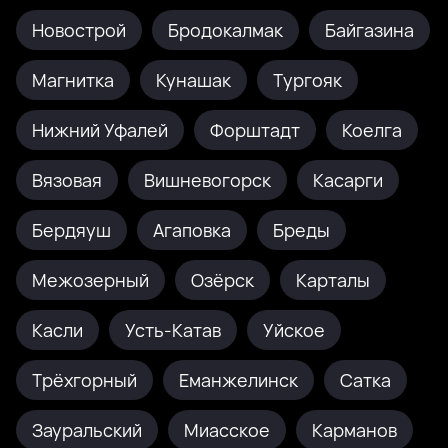
Новострой
Бродокалмак
Байгазина
Магнитка
Кунашак
Тургояк
Нижний Уфалей
Форштадт
Коелга
Вязовая
Вишневогорск
Касарги
Бердяуш
Агаповка
Бреды
Межозерный
Озёрск
Карталы
Касли
Усть-Катав
Уйское
Трёхгорный
Еманжелинск
Сатка
Зауральский
Миасское
Карманов