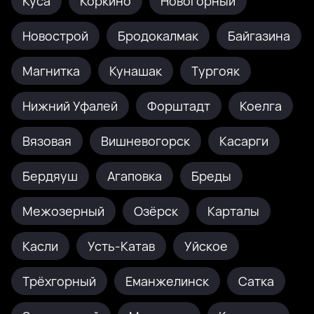
Куса
Коркино
Новогорный
Новострой
Бродокалмак
Байгазина
Магнитка
Кунашак
Тургояк
Нижний Уфалей
Форштадт
Коелга
Вязовая
Вишневогорск
Касарги
Бердяуш
Агаповка
Бреды
Межозерный
Озёрск
Карталы
Касли
Усть-Катав
Уйское
Трёхгорный
Еманжелинск
Сатка