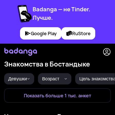
Badanga — не Tinder.
Лучше.
Google Play
RuStore
Знакомства в Бостандыке
Девушки
Возраст
Цель знакомств
Показать больше 1 тыс. анкет