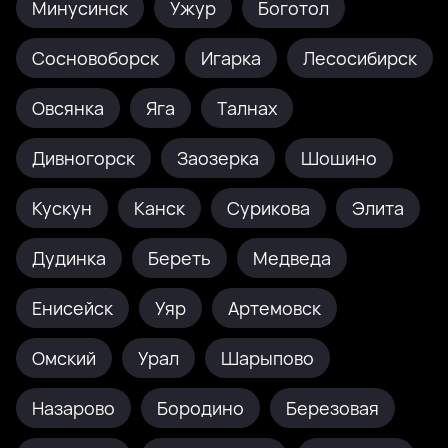
Минусинск
Ужур
Боготол
Сосновоборск
Игарка
Лесосибирск
Овсянка
Яга
Талнах
Дивногорск
Заозерка
Шошино
Кускун
Канск
Сурикова
Элита
Дудинка
Береть
Медведа
Енисейск
Уяр
Артемовск
Омский
Урал
Шарыпово
Назарово
Бородино
Березовая