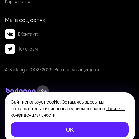
Карта сайта
Мы в соц.сетях
ВКонтакте
Телеграм
© Badanga 2008-
2026
. Все права защищены.
Сайт использует cookie. Оставаясь здесь, вы
Badanga не является площадкой для оказания или поиска платных
соглашаетесь с их использованием согласно
Политике
интимных услуг. Платформа предназначена исключительно для личного
общения между совершеннолетними пользователями с целью поиска
конфиденциальности
.
новых знакомств, общения и романтических встреч по взаимному
согласию. На информационном ресурсе применяются
ОК
Рекомендательные технологии
.