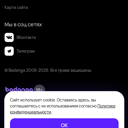
Карта сайта
Мы в соц.сетях
ВКонтакте
Телеграм
© Badanga 2008-
2026
. Все права защищены.
Сайт использует cookie. Оставаясь здесь, вы
Badanga не является площадкой для оказания или поиска платных
соглашаетесь с их использованием согласно
Политике
интимных услуг. Платформа предназначена исключительно для личного
общения между совершеннолетними пользователями с целью поиска
конфиденциальности
.
новых знакомств, общения и романтических встреч по взаимному
согласию. На информационном ресурсе применяются
ОК
Рекомендательные технологии
.