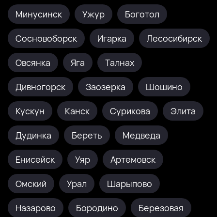
Минусинск
Ужур
Боготол
Сосновоборск
Игарка
Лесосибирск
Овсянка
Яга
Талнах
Дивногорск
Заозерка
Шошино
Кускун
Канск
Сурикова
Элита
Дудинка
Береть
Медведа
Енисейск
Уяр
Артемовск
Омский
Урал
Шарыпово
Назарово
Бородино
Березовая